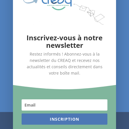
Nous soutenir
Contact
Inscrivez-vous à notre
Nos Actions
newsletter
–
Amélioration du bâti
Restez informés ! Abonnez-vous à la
–
Santé dans le logement
newsletter du CREAQ et recevez nos
–
Accompagnement des publics
actualités et conseils directement dans
votre boîte mail.
Suivez-nous !
INSCRIPTION
© CREAQ 2024 –
Mentions Légales
–
Réalisation du
site