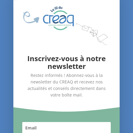
213 Cours Victor Hugo
33130 Bègles
Tél.
05 57 95 97 04
Qui sommes-nous ?
Le blog du CREAQ
Inscrivez-vous à notre
Agenda
newsletter
Nous soutenir
Restez informés ! Abonnez-vous à la
newsletter du CREAQ et recevez nos
Contact
actualités et conseils directement dans
votre boîte mail.
Nos Actions
–
Amélioration du bâti
–
Santé dans le logement
–
Accompagnement des publics