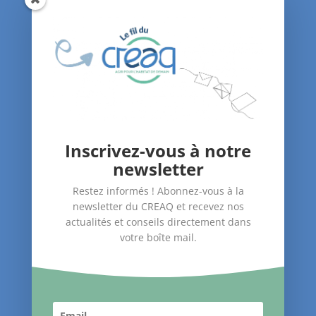
Qui sommes-nous ?
Le blog du CREAQ
Agenda
Nous soutenir
Contact
Inscrivez-vous à notre
Nos Actions
newsletter
–
Amélioration du bâti
Restez informés ! Abonnez-vous à la
–
Santé dans le logement
newsletter du CREAQ et recevez nos
–
Accompagnement des publics
actualités et conseils directement dans
votre boîte mail.
Suivez-nous !