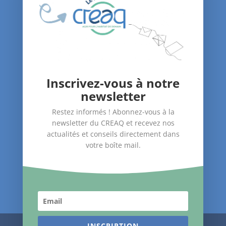
Agenda
Nous soutenir
Contact
Inscrivez-vous à notre
Nos Actions
newsletter
–
Amélioration du bâti
Restez informés ! Abonnez-vous à la
–
Santé dans le logement
newsletter du CREAQ et recevez nos
–
Accompagnement des publics
actualités et conseils directement dans
votre boîte mail.
Suivez-nous !
INSCRIPTION