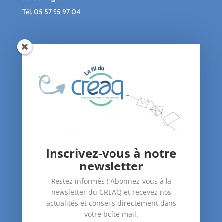
Tél.
05 57 95 97 04
Qui sommes-nous ?
Le blog du CREAQ
Agenda
Nous soutenir
Contact
Inscrivez-vous à notre
Nos Actions
newsletter
–
Amélioration du bâti
Restez informés ! Abonnez-vous à la
–
Santé dans le logement
newsletter du CREAQ et recevez nos
–
Accompagnement des publics
actualités et conseils directement dans
votre boîte mail.