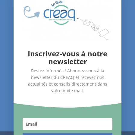
Le blog du CREAQ
Agenda
Nous soutenir
Contact
Inscrivez-vous à notre
Nos Actions
newsletter
–
Amélioration du bâti
Restez informés ! Abonnez-vous à la
–
Santé dans le logement
newsletter du CREAQ et recevez nos
–
Accompagnement des publics
actualités et conseils directement dans
votre boîte mail.
Suivez-nous !