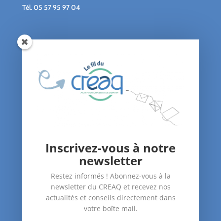
Tél.
05 57 95 97 04
Qui sommes-nous ?
Le blog du CREAQ
Agenda
Nous soutenir
Contact
Inscrivez-vous à notre
Nos Actions
newsletter
–
Amélioration du bâti
Restez informés ! Abonnez-vous à la
–
Santé dans le logement
newsletter du CREAQ et recevez nos
–
Accompagnement des publics
actualités et conseils directement dans
votre boîte mail.