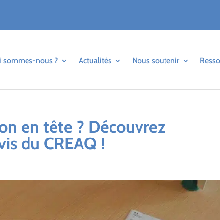
i sommes-nous ?
Actualités
Nous soutenir
Resso
ion en tête ? Découvrez
evis du CREAQ !