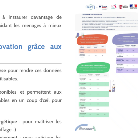
e à instaurer davantage de
n aidant les ménages à mieux
ovation grâce aux
èse
pour rendre ces données
lisables.
ponibles et permettent aux
iables en un coup d’œil pour
rgétique
: pour maîtriser les
uffage…)
logement
: pour anticiper les