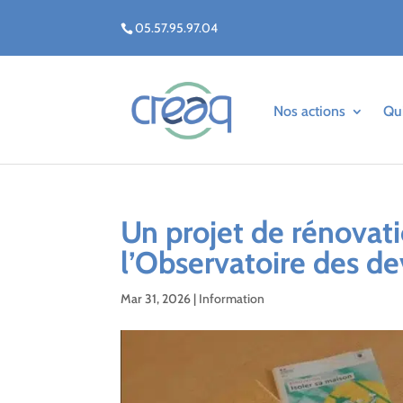
05.57.95.97.04
Nos actions
Qu
Un projet de rénovat
l’Observatoire des d
Mar 31, 2026
|
Information