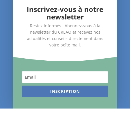
Inscrivez-vous à notre
newsletter
Restez informés ! Abonnez-vous à la
newsletter du CREAQ et recevez nos
actualités et conseils directement dans
CREAQ
votre boîte mail.
213 Cours Victor Hugo
33130 Bègles
Tél.
05 57 95 97 04
Qui sommes-nous ?
INSCRIPTION
Le blog du CREAQ
Agenda
Nous soutenir
Contact