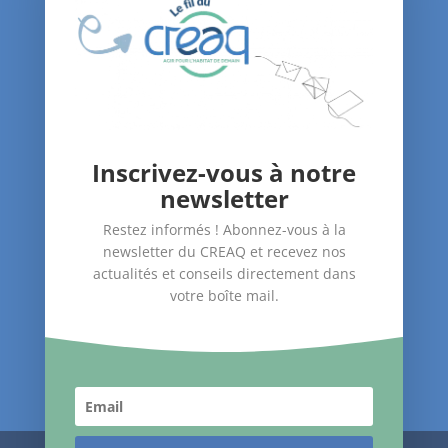
Le blog du CREAQ
Agenda
Nous soutenir
Contact
Inscrivez-vous à notre
Nos Actions
newsletter
–
Amélioration du bâti
Restez informés ! Abonnez-vous à la
–
Santé dans le logement
newsletter du CREAQ et recevez nos
–
Accompagnement des publics
actualités et conseils directement dans
votre boîte mail.
Suivez-nous !