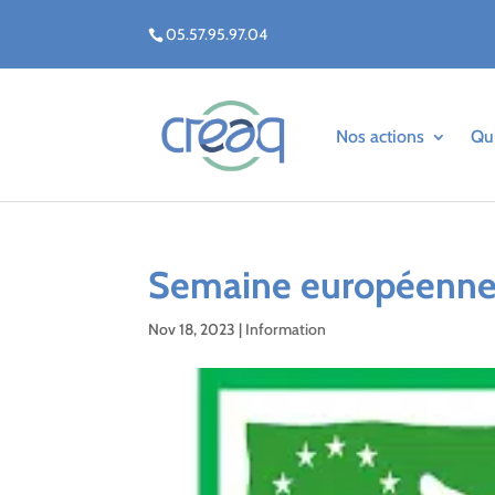
05.57.95.97.04
Nos actions
Qu
Semaine européenne 
Nov 18, 2023
|
Information