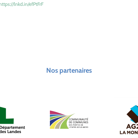
ttps://lnkd.in/efPtFrF
Nos partenaires