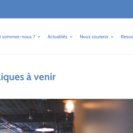
i sommes-nous ?
Actualités
Nous soutenir
Resso
iques à venir