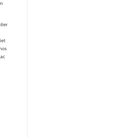
on
tier
iet
rnos
lac