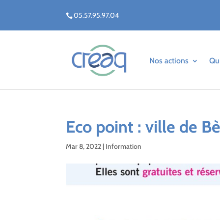
05.57.95.97.04
Nos actions
Qu
Eco point : ville de B
Mar 8, 2022
|
Information