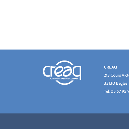
CREAQ
213 Cours Vic
33130 Bègles
Tél.
05 57 95 