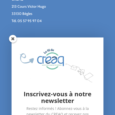
213 Cours Victor Hugo
33130 Bègles
Tél.
05 57 95 97 04
Qui sommes-nous ?
Le blog du CREAQ
Agenda
Nous soutenir
Contact
Inscrivez-vous à notre
Nos Actions
newsletter
–
Amélioration du bâti
Restez informés ! Abonnez-vous à la
–
Santé dans le logement
newsletter du CREAQ et recevez nos