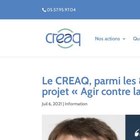
05.57.95.97.04
Nos actions
Qu
Le CREAQ, parmi les 8
projet « Agir contre l
Juil 6, 2021
|
Information