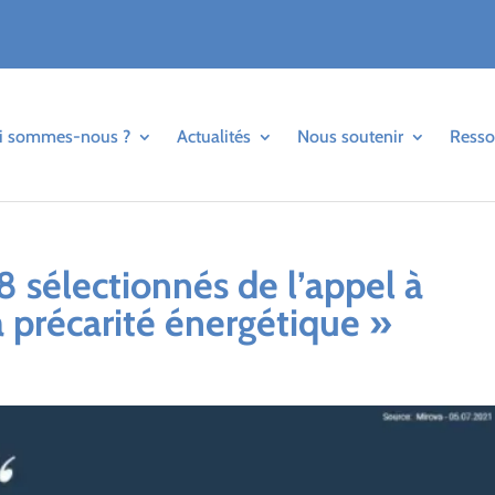
i sommes-nous ?
Actualités
Nous soutenir
Resso
 sélectionnés de l’appel à
a précarité énergétique »