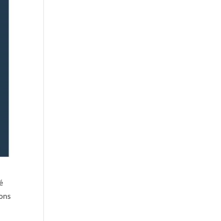
é
ions