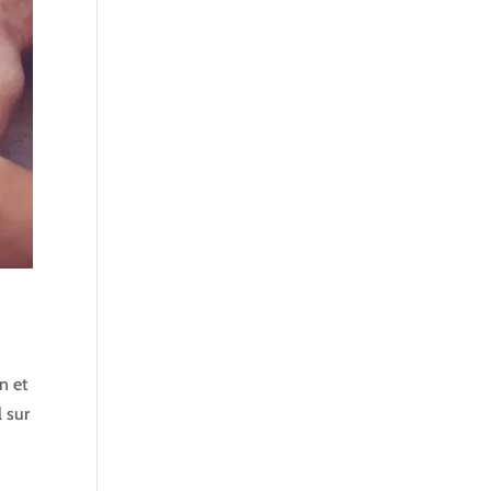
a
n et
 sur