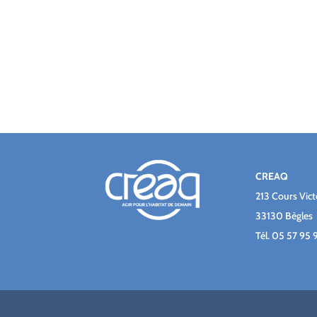
CREAQ
213 Cours Vic
33130 Bègles
Tél.
05 57 95 