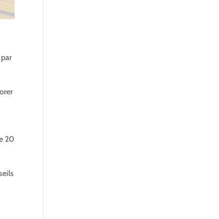
 par
orer
de 20
seils