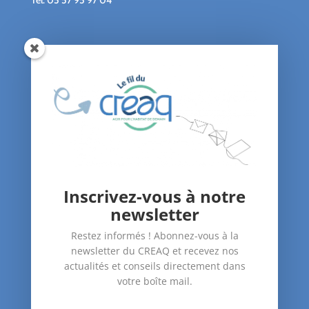
Qui sommes-nous ?
Le blog du CREAQ
Agenda
Nous soutenir
Contact
Inscrivez-vous à notre
Nos Actions
newsletter
–
Amélioration du bâti
Restez informés ! Abonnez-vous à la
–
Santé dans le logement
newsletter du CREAQ et recevez nos
–
Accompagnement des publics
actualités et conseils directement dans
votre boîte mail.