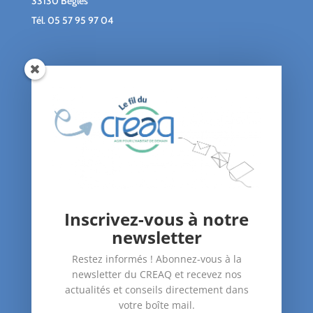
33130 Bègles
Tél.
05 57 95 97 04
Qui sommes-nous ?
Le blog du CREAQ
Agenda
Nous soutenir
Contact
Inscrivez-vous à notre
Nos Actions
newsletter
–
Amélioration du bâti
Restez informés ! Abonnez-vous à la
–
Santé dans le logement
newsletter du CREAQ et recevez nos
–
Accompagnement des publics
actualités et conseils directement dans
votre boîte mail.