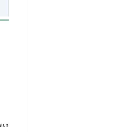
Office 365
Outlook Live
s un