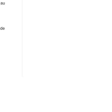
 au
 de