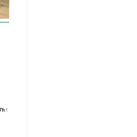
Office 365
Outlook Live
17h
!