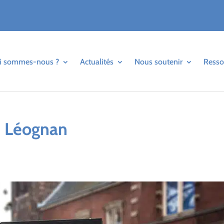
i sommes-nous ?
Actualités
Nous soutenir
Resso
e Léognan