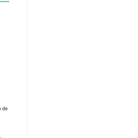
Office 365
Outlook Live
n de